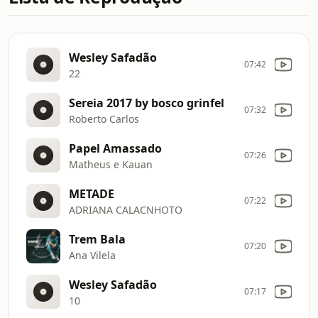
Wesley Safadão
07:42
22
Sereia 2017 by bosco grinfel
07:32
Roberto Carlos
Papel Amassado
07:26
Matheus e Kauan
METADE
07:22
ADRIANA CALACNHOTO
Trem Bala
07:20
Ana Vilela
Wesley Safadão
07:17
10