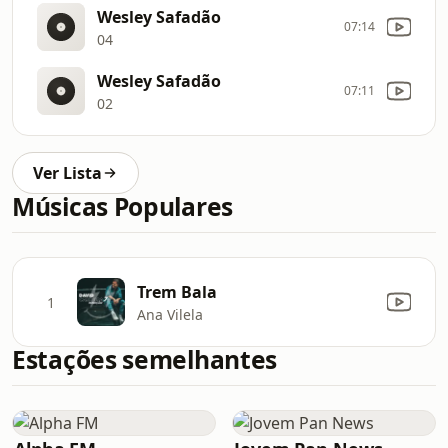
Wesley Safadão
07:14
04
Wesley Safadão
07:11
02
Ver Lista
Músicas Populares
Trem Bala
1
Ana Vilela
Estações semelhantes