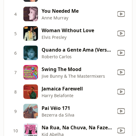
You Needed Me
4
Anne Murray
Woman Without Love
5
Elvis Presley
Quando a Gente Ama (Versão Remasterizada)
6
Roberto Carlos
Swing The Mood
7
Jive Bunny & The Mastermixers
Jamaica Farewell
8
Harry Belafonte
Pai Véio 171
9
Bezerra da Silva
Na Rua, Na Chuva, Na Fazenda (Casinha de Sapé)
10
Kid Abelha