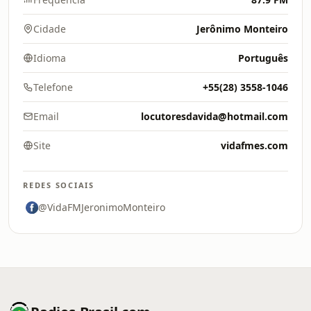
Cidade
Jerônimo Monteiro
Idioma
Português
Telefone
+55(28) 3558-1046
Email
locutoresdavida@hotmail.com
Site
vidafmes.com
REDES SOCIAIS
@VidaFMJeronimoMonteiro