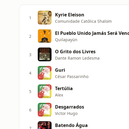
Kyrie Eleison
1
Comunidade Católica Shalom
El Pueblo Unido Jamás Será Venc
2
Quilapayún
O Grito dos Livres
3
Dante Ramon Ledesma
Guri
4
César Passarinho
Tertúlia
5
Alex
Desgarrados
6
Victor Hugo
Batendo Água
7