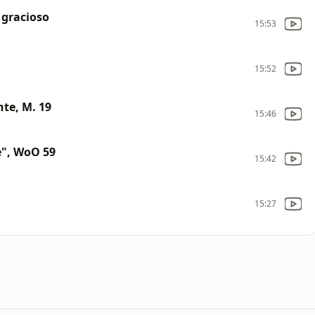
l gracioso
15:53
15:52
te, M. 19
15:46
se", WoO 59
15:42
15:27