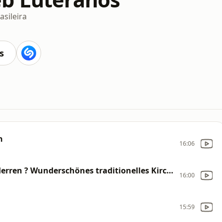
asileira
s
n
16:06
Schönster Herr Jesu, Herrscher aller Herren ? Wunderschönes traditionelles Kirchenlied
16:00
15:59