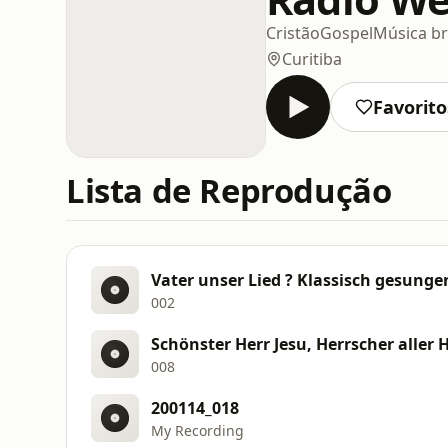
Cristão
Gospel
Música br
Curitiba
Favorito
Lista de Reprodução
Vater unser Lied ? Klassisch gesunge
002
008
200114_018
My Recording