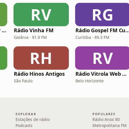
RV
RG
Rádio Deus É Amor Ribeirão Preto
Rádio Vinha FM
Rádio Gospel FM Curi
Goiânia · 91.9 FM
Curitiba · 89.3 FM
RH
RV
Rádio Hinos Antigos
Rádio Vitrola Web Gospel
São Paulo
Belo Horizonte
EXPLORAR
POPULARES
Estações de rádio
Rádio Anos 80
Podcasts
Metropolitana FM