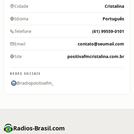
Cidade
Cristalina
Idioma
Português
Telefone
(61) 99559-0101
Email
contato@seumail.com
Site
positivafmcristalina.com.br
REDES SOCIAIS
@radiopositivafm_
Radios-Brasil.com