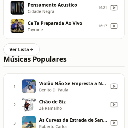
Pensamento Acustico
16:21
Cidade Negra
Ce Ta Preparada Ao Vivo
16:17
Tayrone
Ver Lista
Músicas Populares
Violão Não Se Empresta a Ninguém
1
Benito Di Paula
Chão de Giz
2
Zé Ramalho
As Curvas da Estrada de Santos (Versão Remasterizada)
3
Roberto Carlos