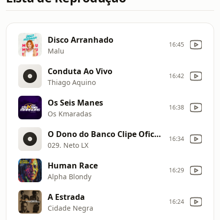
Disco Arranhado
16:45
Malu
Conduta Ao Vivo
16:42
Thiago Aquino
Os Seis Manes
16:38
Os Kmaradas
O Dono do Banco Clipe Oficial
16:34
029. Neto LX
Human Race
16:29
Alpha Blondy
A Estrada
16:24
Cidade Negra