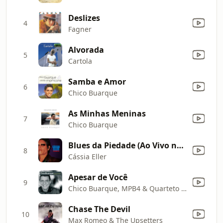
Deslizes
4
Fagner
Alvorada
5
Cartola
Samba e Amor
6
Chico Buarque
As Minhas Meninas
7
Chico Buarque
Blues da Piedade (Ao Vivo no Rio de Janeiro, 1998)
8
Cássia Eller
Apesar de Você
9
Chico Buarque, MPB4 & Quarteto Em Cy
Chase The Devil
10
Max Romeo & The Upsetters