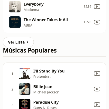
Everybody
15:39
Madonna
The Winner Takes It All
15:20
ABBA
Ver Lista
Músicas Populares
I'll Stand By You
1
Pretenders
Billie Jean
2
Michael Jackson
Paradise City
3
Guns N' Roses