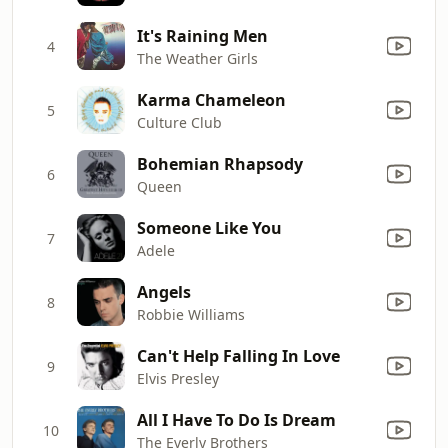
It's Raining Men
4
The Weather Girls
Karma Chameleon
5
Culture Club
Bohemian Rhapsody
6
Queen
Someone Like You
7
Adele
Angels
8
Robbie Williams
Can't Help Falling In Love
9
Elvis Presley
All I Have To Do Is Dream
10
The Everly Brothers