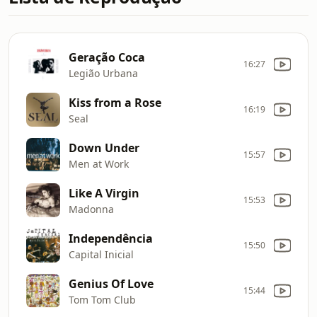
Geração Coca
16:27
Legião Urbana
Kiss from a Rose
16:19
Seal
Down Under
15:57
Men at Work
Like A Virgin
15:53
Madonna
Independência
15:50
Capital Inicial
Genius Of Love
15:44
Tom Tom Club