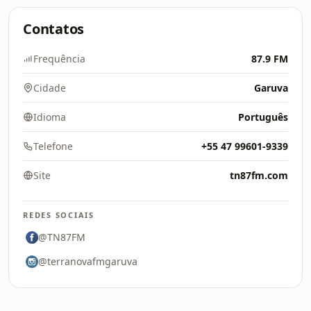
Contatos
Frequência
87.9 FM
Cidade
Garuva
Idioma
Português
Telefone
+55 47 99601-9339
Site
tn87fm.com
REDES SOCIAIS
@TN87FM
@terranovafmgaruva