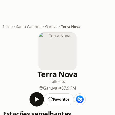
Início
Santa Catarina
Garuva
Terra Nova
Terra Nova
Talk
Hits
Garuva
87.9 FM
Favoritos
Estações semelhantes