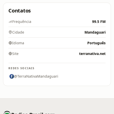
Contatos
Frequência
99.5 FM
Cidade
Mandaguari
Idioma
Português
Site
terranativa.net
REDES SOCIAIS
@TerraNativaMandaguari