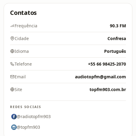
Contatos
Frequência
90.3 FM
Cidade
Confresa
Idioma
Português
Telefone
+55 66 98425-2070
Email
audiotopfm@gmail.com
Site
topfm903.com.br
REDES SOCIAIS
@radiotopfm903
@topfm903