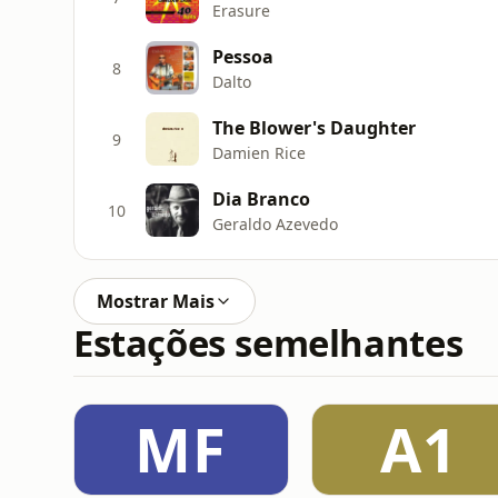
Erasure
Pessoa
8
Dalto
The Blower's Daughter
9
Damien Rice
Dia Branco
10
Geraldo Azevedo
Mostrar Mais
Estações semelhantes
MF
A1