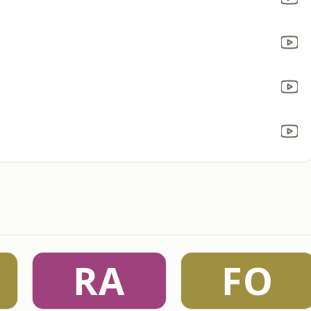
RA
FO