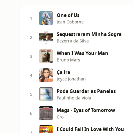
One of Us
1
Joan Osborne
Sequestraram Minha Sogra
2
Bezerra da Silva
When I Was Your Man
3
Bruno Mars
Ça ira
4
Joyce Jonathan
Pode Guardar as Panelas
5
Paulinho da Viola
Mags - Eyes of Tomorrow
6
Cro
I Could Fall In Love With You
7