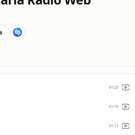
s
01:25
01:15
01:11