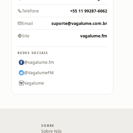
Telefone
+55 11 99287-6062
Email
suporte@vagalume.com.br
Site
vagalume.fm
REDES SOCIAIS
@vagalume.fm
@VagalumeFM
Vagalume
SOBRE
Sobre Nós