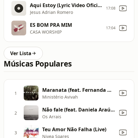
Aqui Estoy (Lyric Video Oficial) #ElAireDeTuCasa20Aniversario
17:08
Jesus Adrian Romero
ES BOM PRA MIM
17:04
CASA WORSHIP
Ver Lista
Músicas Populares
Maranata (feat. Fernanda Madaloni) [Acústico]
1
Ministério Avivah
Não fale (feat. Daniela Araújo)
2
Os Arrais
Teu Amor Não Falha (Live)
3
Nivea Soares