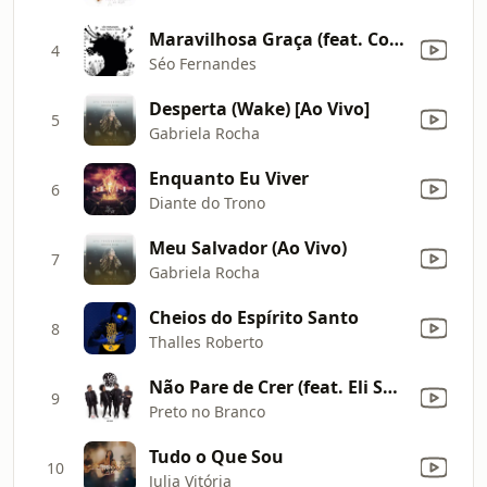
Maravilhosa Graça (feat. Coscarque)
4
Séo Fernandes
Desperta (Wake) [Ao Vivo]
5
Gabriela Rocha
Enquanto Eu Viver
6
Diante do Trono
Meu Salvador (Ao Vivo)
7
Gabriela Rocha
Cheios do Espírito Santo
8
Thalles Roberto
Não Pare de Crer (feat. Eli Soares)
9
Preto no Branco
Tudo o Que Sou
10
Julia Vitória