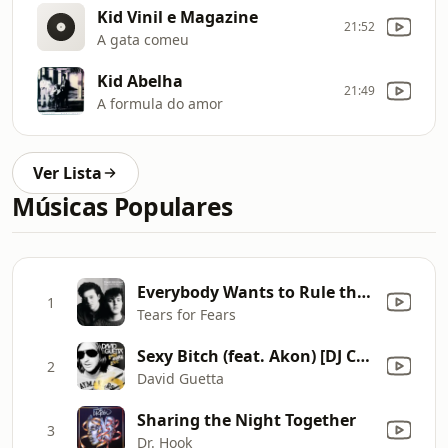
Kid Vinil e Magazine
21:52
A gata comeu
Kid Abelha
21:49
A formula do amor
Ver Lista
Músicas Populares
Everybody Wants to Rule the World
1
Tears for Fears
Sexy Bitch (feat. Akon) [DJ Chuckie & Lil Jon Remix Edit]
2
David Guetta
Sharing the Night Together
3
Dr. Hook