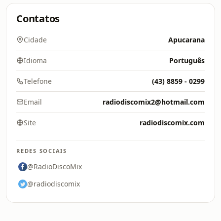
Contatos
Cidade
Apucarana
Idioma
Português
Telefone
(43) 8859 - 0299
Email
radiodiscomix2@hotmail.com
Site
radiodiscomix.com
REDES SOCIAIS
@RadioDiscoMix
@radiodiscomix