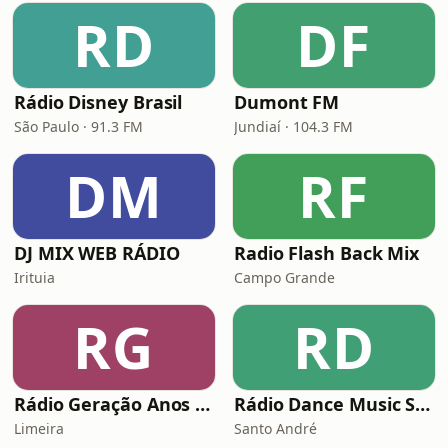
RD
DF
Rádio Disney Brasil
Dumont FM
São Paulo · 91.3 FM
Jundiaí · 104.3 FM
DM
RF
DJ MIX WEB RÁDIO
Radio Flash Back Mix
Irituia
Campo Grande
RG
RD
Rádio Geração Anos 80s Flashback
Rádio Dance Music Super Hits
Limeira
Santo André