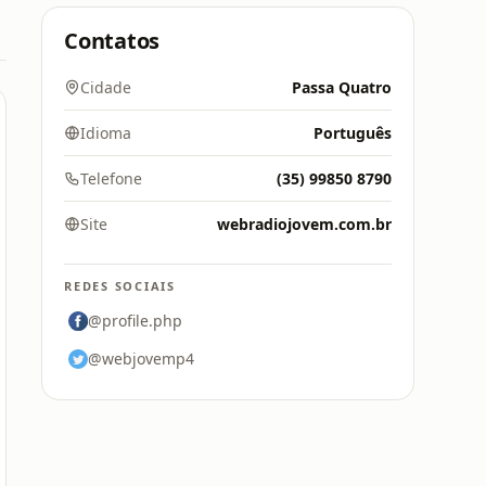
Contatos
Cidade
Passa Quatro
Idioma
Português
Telefone
(35) 99850 8790
Site
webradiojovem.com.br
REDES SOCIAIS
@profile.php
@webjovemp4