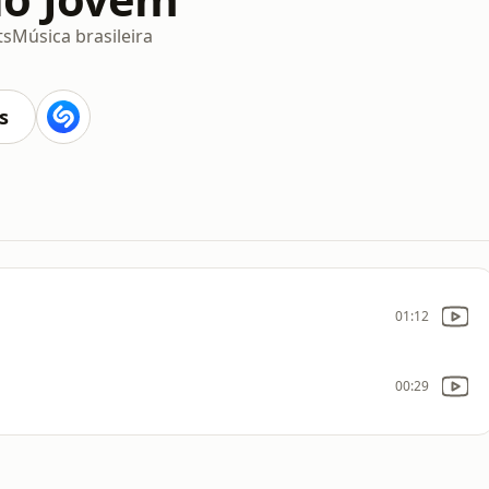
ts
Música brasileira
s
01:12
00:29