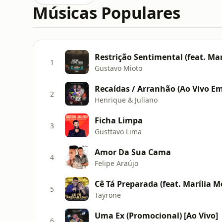
Músicas Populares
Restrição Sentimental (feat. Ma
1
Gustavo Mioto
Recaídas / Arranhão (Ao Vivo Em
2
Henrique & Juliano
Ficha Limpa
3
Gusttavo Lima
Amor Da Sua Cama
4
Felipe Araújo
Cê Tá Preparada (feat. Marília M
5
Tayrone
Uma Ex (Promocional) [Ao Vivo]
6