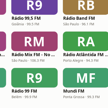
R9
RB
Rádio 99,5 FM
Rádio Band FM
Goiânia · 99.5 FM
São Paulo · 96.1 FM
RM
RA
Rádio Metropolitana POP
Rádio Mix FM - No Break
Rádio Atlântida FM Porto A
São Paulo · 106.3 FM
Porto Alegre · 94.3 FM
R9
MF
Rádio 99 FM
Mundi FM
Belém · 99.9 FM
Ponta Grossa · 99.3 FM