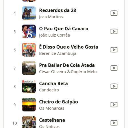
Recuerdos da 28
4
Joca Martins
O Pau Que Dá Cavaco
5
João Luiz Corrêa
É Disso Que o Velho Gosta
6
Berenice Azambuja
Pra Bailar De Cola Atada
7
César Oliveira & Rogério Melo
Cancha Reta
8
Candeeiro
Cheiro de Galpão
9
Os Monarcas
Castelhana
10
Os Nativos