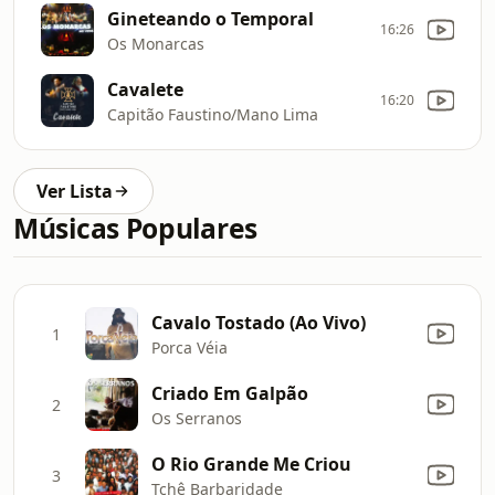
Gineteando o Temporal
16:26
Os Monarcas
Cavalete
16:20
Capitão Faustino/Mano Lima
Ver Lista
Músicas Populares
Cavalo Tostado (Ao Vivo)
1
Porca Véia
Criado Em Galpão
2
Os Serranos
O Rio Grande Me Criou
3
Tchê Barbaridade