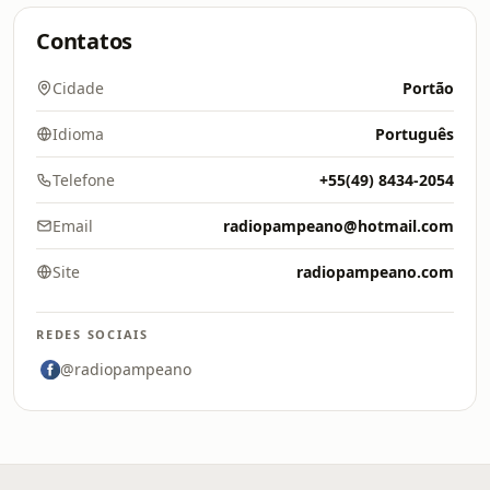
Contatos
Cidade
Portão
Idioma
Português
Telefone
+55(49) 8434-2054
Email
radiopampeano@hotmail.com
Site
radiopampeano.com
REDES SOCIAIS
@radiopampeano