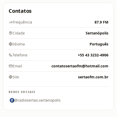
Contatos
Frequência
87.9 FM
Cidade
Sertanópolis
Idioma
Português
Telefone
+55 43 3232-4906
Email
contatosertaofm@hotmail.com
Site
sertaofm.com.br
REDES SOCIAIS
@radiosertao.sertanopolis