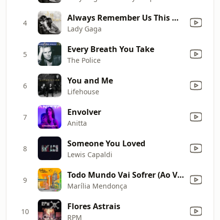
Always Remember Us This Way
4
Lady Gaga
Every Breath You Take
5
The Police
You and Me
6
Lifehouse
Envolver
7
Anitta
Someone You Loved
8
Lewis Capaldi
Todo Mundo Vai Sofrer (Ao Vivo)
9
Marília Mendonça
Flores Astrais
10
RPM