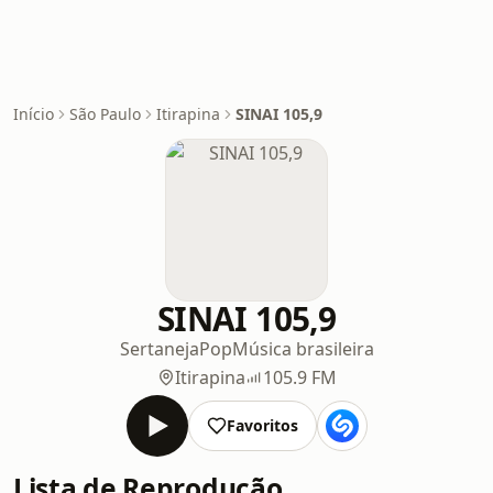
Início
São Paulo
Itirapina
SINAI 105,9
SINAI 105,9
Sertaneja
Pop
Música brasileira
Itirapina
105.9 FM
Favoritos
Lista de Reprodução