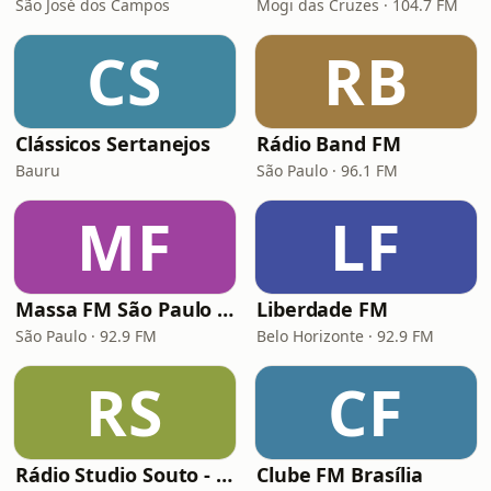
São José dos Campos
Mogi das Cruzes · 104.7 FM
CS
RB
Clássicos Sertanejos
Rádio Band FM
Bauru
São Paulo · 96.1 FM
MF
LF
Massa FM São Paulo 92.9
Liberdade FM
São Paulo · 92.9 FM
Belo Horizonte · 92.9 FM
RS
CF
Rádio Studio Souto - Sertaneja
Clube FM Brasília