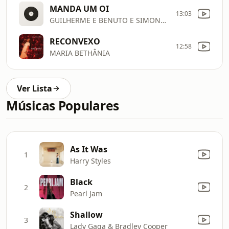
MANDA UM OI
13:03
GUILHERME E BENUTO E SIMONE MENDES
RECONVEXO
12:58
MARIA BETHÂNIA
Ver Lista
Músicas Populares
As It Was
1
Harry Styles
Black
2
Pearl Jam
Shallow
3
Lady Gaga & Bradley Cooper