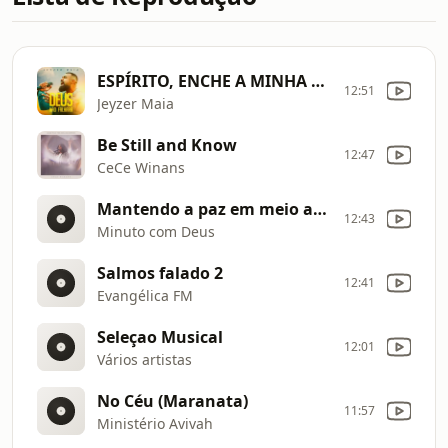
ESPÍRITO, ENCHE A MINHA VIDA
12:51
Jeyzer Maia
Be Still and Know
12:47
CeCe Winans
Mantendo a paz em meio as lutas
12:43
Minuto com Deus
Salmos falado 2
12:41
Evangélica FM
Seleçao Musical
12:01
Vários artistas
No Céu (Maranata)
11:57
Ministério Avivah