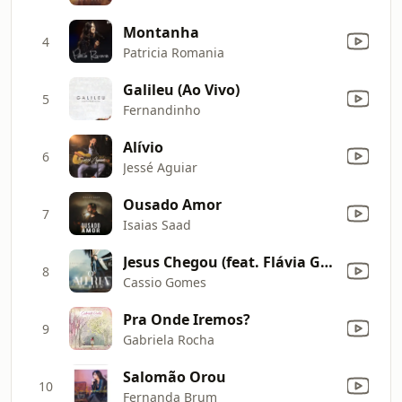
Montanha
4
Patricia Romania
Galileu (Ao Vivo)
5
Fernandinho
Alívio
6
Jessé Aguiar
Ousado Amor
7
Isaias Saad
Jesus Chegou (feat. Flávia Gomes)
8
Cassio Gomes
Pra Onde Iremos?
9
Gabriela Rocha
Salomão Orou
10
Fernanda Brum