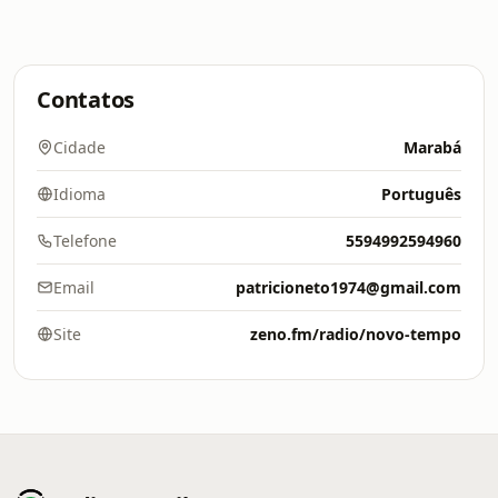
Contatos
Cidade
Marabá
Idioma
Português
Telefone
5594992594960
Email
patricioneto1974@gmail.com
Site
zeno.fm/radio/novo-tempo