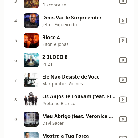
3
Discopraise
Deus Vai Te Surpreender
4
Jefter Figueiredo
Bloco 4
5
Elton e Jonas
2 BLOCO 8
6
PH21
Ele Não Desiste de Você
7
Marquinhos Gomes
Os Anjos Te Louvam (feat. Eli Soares)
8
Preto no Branco
Meu Abrigo (feat. Veronica Sacer) [Ao Vivo]
9
Davi Sacer
Mostra a Tua Força