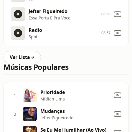
Jefter Figueiredo
08:58
Essa Porta E Pra Voce
Radio
08:57
Spot
Ver Lista
Músicas Populares
Prioridade
1
Midian Lima
Mudanças
2
Jefter Figueiredo
Se Eu Me Humilhar (Ao Vivo)