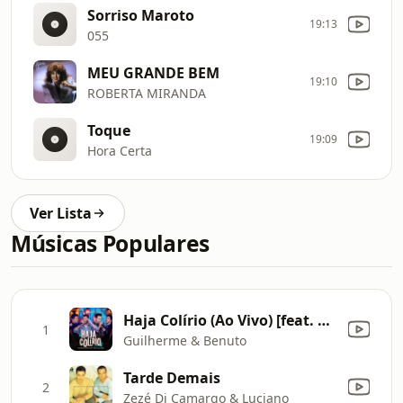
Sorriso Maroto
19:13
055
MEU GRANDE BEM
19:10
ROBERTA MIRANDA
Toque
19:09
Hora Certa
Ver Lista
Músicas Populares
Haja Colírio (Ao Vivo) [feat. Hugo & Guilherme]
1
Guilherme & Benuto
Tarde Demais
2
Zezé Di Camargo & Luciano