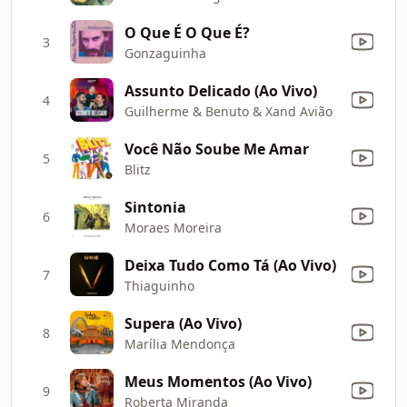
O Que É O Que É?
3
Gonzaguinha
Assunto Delicado (Ao Vivo)
4
Guilherme & Benuto & Xand Avião
Você Não Soube Me Amar
5
Blitz
Sintonia
6
Moraes Moreira
Deixa Tudo Como Tá (Ao Vivo)
7
Thiaguinho
Supera (Ao Vivo)
8
Marília Mendonça
Meus Momentos (Ao Vivo)
9
Roberta Miranda