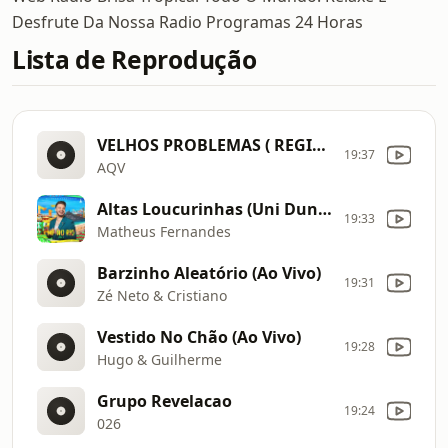
Desfrute Da Nossa Radio Programas 24 Horas
Lista de Reprodução
VELHOS PROBLEMAS ( REGINALDO
19:37
AQV
Altas Loucurinhas (Uni Duni Tê) (Ao Vivo)
19:33
Matheus Fernandes
Barzinho Aleatório (Ao Vivo)
19:31
Zé Neto & Cristiano
Vestido No Chão (Ao Vivo)
19:28
Hugo & Guilherme
Grupo Revelacao
19:24
026