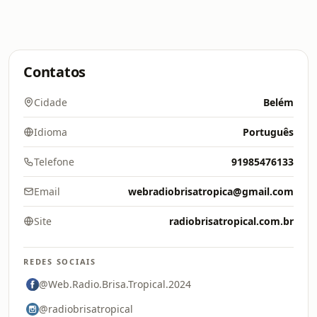
Contatos
Cidade
Belém
Idioma
Português
Telefone
91985476133
Email
webradiobrisatropica@gmail.com
Site
radiobrisatropical.com.br
REDES SOCIAIS
@Web.Radio.Brisa.Tropical.2024
@radiobrisatropical