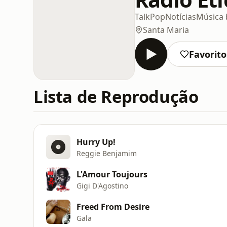
Talk
Pop
Notícias
Música b
Santa Maria
Favorito
Lista de Reprodução
Hurry Up!
Reggie Benjamim
L'Amour Toujours
Gigi D'Agostino
Freed From Desire
Gala