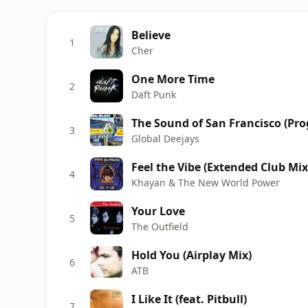
Believe
1
Cher
One More Time
2
Daft Punk
The Sound of San Francisco (Pro
3
Global Deejays
Feel the Vibe (Extended Club Mix
4
Khayan & The New World Power
Your Love
5
The Outfield
Hold You (Airplay Mix)
6
ATB
I Like It (feat. Pitbull)
7