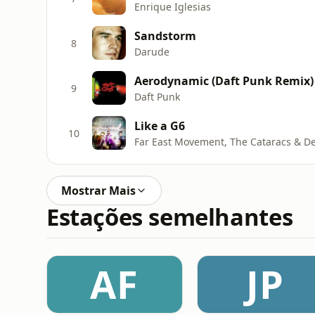
Enrique Iglesias
Sandstorm
8
Darude
Aerodynamic (Daft Punk Remix)
9
Daft Punk
Like a G6
10
Far East Movement, The Cataracs & D
Mostrar Mais
Estações semelhantes
AF
JP