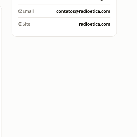
Email
contatos@radioetica.com
Site
radioetica.com