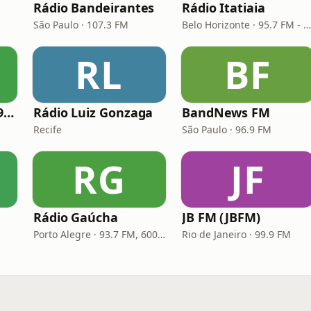
Rádio Bandeirantes
Rádio Itatiaia
São Paulo · 107.3 FM
Belo Horizonte · 95.7 FM - 610 AM
RL
BF
Rádio Melodia FM 97,5
Rádio Luiz Gonzaga
BandNews FM
Recife
São Paulo · 96.9 FM
RG
JF
Rádio Gaúcha
JB FM (JBFM)
Porto Alegre · 93.7 FM, 600 AM
Rio de Janeiro · 99.9 FM