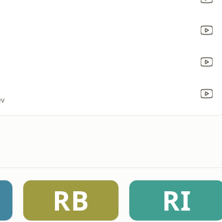
ev
RB
RI