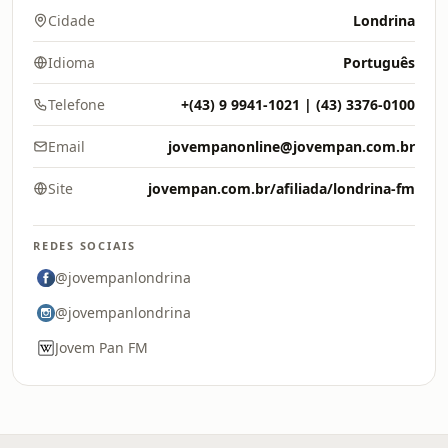
Cidade
Londrina
Idioma
Português
Telefone
+(43) 9 9941-1021 | (43) 3376-0100
Email
jovempanonline@jovempan.com.br
Site
jovempan.com.br/afiliada/londrina-fm
REDES SOCIAIS
@jovempanlondrina
@jovempanlondrina
Jovem Pan FM