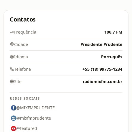
Contatos
Frequência
106.7 FM
Cidade
Presidente Prudente
Idioma
Português
Telefone
+55 (18) 99775-1234
Site
radiomixfm.com.br
REDES SOCIAIS
@MIXFMPRUDENTE
@mixfmprudente
@featured