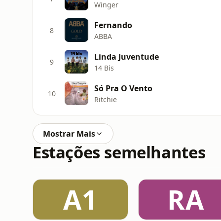
Winger
Fernando
8
ABBA
Linda Juventude
9
14 Bis
Só Pra O Vento
10
Ritchie
Mostrar Mais
Estações semelhantes
A1
RA