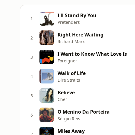
I'll Stand By You
1
Pretenders
Right Here Waiting
2
Richard Marx
I Want to Know What Love Is
3
Foreigner
Walk of Life
4
Dire Straits
Believe
5
Cher
O Menino Da Porteira
6
Sérgio Reis
Miles Away
7