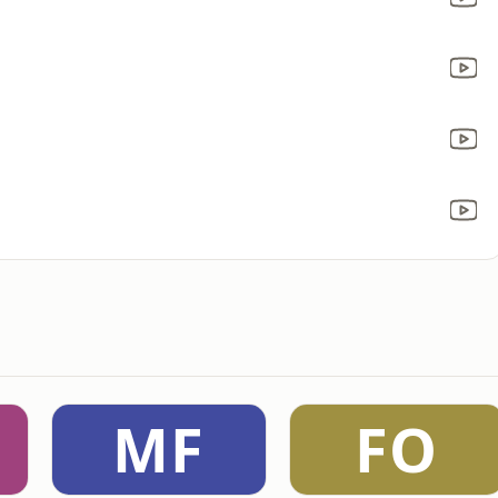
MF
FO