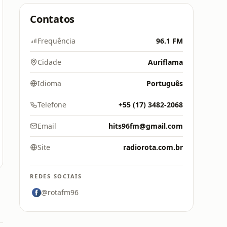
Contatos
Frequência
96.1 FM
Cidade
Auriflama
Idioma
Português
Telefone
+55 (17) 3482-2068
Email
hits96fm@gmail.com
Site
radiorota.com.br
REDES SOCIAIS
@rotafm96