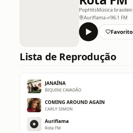
Pop
Hits
Música brasileir
Auriflama
96.1 FM
Favorito
Lista de Reprodução
JANAÍNA
BIQUINI CAVADÃO
COMING AROUND AGAIN
CARLY SIMON
Auriflama
Rota FM