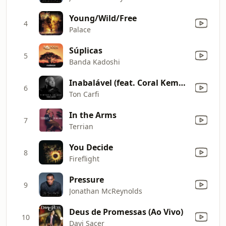
Young/Wild/Free
4
Palace
Súplicas
5
Banda Kadoshi
Inabalável (feat. Coral Kemuel)
6
Ton Carfi
In the Arms
7
Terrian
You Decide
8
Fireflight
Pressure
9
Jonathan McReynolds
Deus de Promessas (Ao Vivo)
10
Davi Sacer