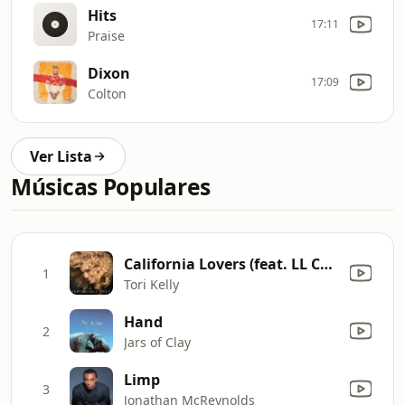
Hits
17:11
Praise
Dixon
17:09
Colton
Ver Lista
Músicas Populares
California Lovers (feat. LL Cool J)
1
Tori Kelly
Hand
2
Jars of Clay
Limp
3
Jonathan McReynolds