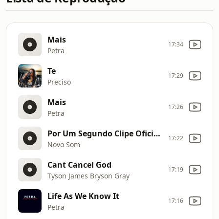
Mais
17:34
Petra
Te
17:29
Preciso
Mais
17:26
Petra
Por Um Segundo Clipe Oficial MK Music
17:22
Novo Som
Cant Cancel God
17:19
Tyson James Bryson Gray
Life As We Know It
17:16
Petra