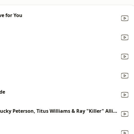
e for You
ide
I'll Play the Blues for You (feat. Lucky Peterson, Titus Williams & Ray "Killer" Allison)