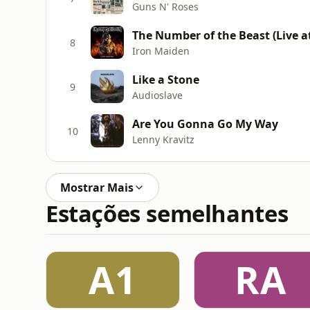
Guns N' Roses
8
Iron Maiden
Like a Stone
9
Audioslave
Are You Gonna Go My Way
10
Lenny Kravitz
Mostrar Mais
Estações semelhantes
A1
RA