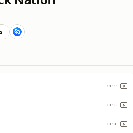
s
01:09
01:05
01:01