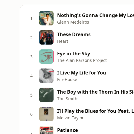
Nothing's Gonna Change My Lov
1
Glenn Medeiros
These Dreams
2
Heart
Eye in the Sky
3
The Alan Parsons Project
I Live My Life for You
4
FireHouse
The Boy with the Thorn In His S
5
The Smiths
6
Melvin Taylor
Patience
7