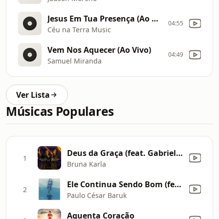
Jesus Em Tua Presença (Ao Vivo)
04:55
Céu na Terra Music
Vem Nos Aquecer (Ao Vivo)
04:49
Samuel Miranda
Ver Lista
Músicas Populares
Deus da Graça (feat. Gabriela Rocha) [Ao Vivo]
1
Bruna Karla
Ele Continua Sendo Bom (feat. Marcela Tais)
2
Paulo César Baruk
Aguenta Coração