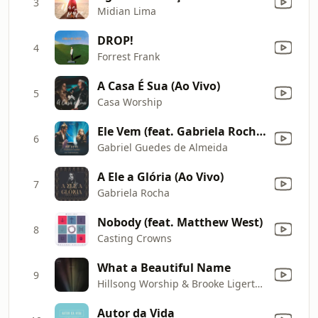
3
Midian Lima
DROP!
4
Forrest Frank
A Casa É Sua (Ao Vivo)
5
Casa Worship
Ele Vem (feat. Gabriela Rocha) [Ao Vivo]
6
Gabriel Guedes de Almeida
A Ele a Glória (Ao Vivo)
7
Gabriela Rocha
Nobody (feat. Matthew West)
8
Casting Crowns
What a Beautiful Name
9
Hillsong Worship & Brooke Ligertwood
Autor da Vida