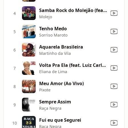
Samba Rock do Molejão (feat. Trio Ternura) [Ao Vivo]
4
Molejo
Tenho Medo
5
Sorriso Maroto
Aquarela Brasileira
6
Martinho da Vila
Volta Pra Ela (feat. Luiz Carlos)
7
Eliana de Lima
Meu Amor (Ao Vivo)
8
Pixote
Sempre Assim
9
Raça Negra
Fui eu que Segurei
10
Raça Negra