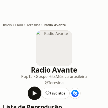
Início
Piauí
Teresina
Radio Avante
Radio Avante
Pop
Talk
Gospel
Hits
Música brasileira
Teresina
Favoritos
Lista de Reprodução