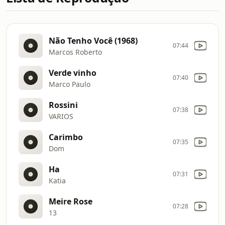
Não Tenho Você (1968)
07:44
Marcos Roberto
Verde vinho
07:40
Marco Paulo
Rossini
07:38
VARIOS
Carimbo
07:35
Dom
Ha
07:31
Katia
Meire Rose
07:28
13