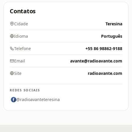
Contatos
Cidade
Teresina
Idioma
Português
Telefone
+55 86 98862-9188
Email
avante@radioavante.com
Site
radioavante.com
REDES SOCIAIS
@radioavanteteresina