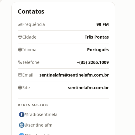
Contatos
Frequência
99 FM
Cidade
Três Pontas
Idioma
Português
Telefone
+(35) 3265.1009
Email
sentinelafm@sentinelafm.com.br
Site
sentinelafm.com.br
REDES SOCIAIS
@radiosentinela
@sentinelafm