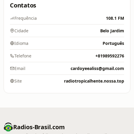
Contatos
Frequência
108.1 FM
Cidade
Belo Jardim
Idioma
Português
Telefone
+81989592276
Email
cardoyeealiss@gmail.com
Site
radiotropicalhente.nossa.top
Radios-Brasil.com