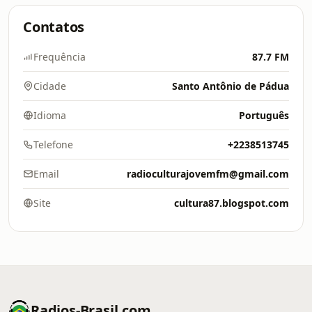
Contatos
Frequência
87.7 FM
Cidade
Santo Antônio de Pádua
Idioma
Português
Telefone
+2238513745
Email
radioculturajovemfm@gmail.com
Site
cultura87.blogspot.com
Radios-Brasil.com