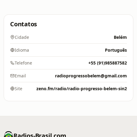
Contatos
Cidade
Belém
Idioma
Português
Telefone
+55 (91)985887582
Email
radioprogressobelem@gmail.com
Site
zeno.fm/radio/radio-progresso-belem-sin2
Radios-Brasil.com