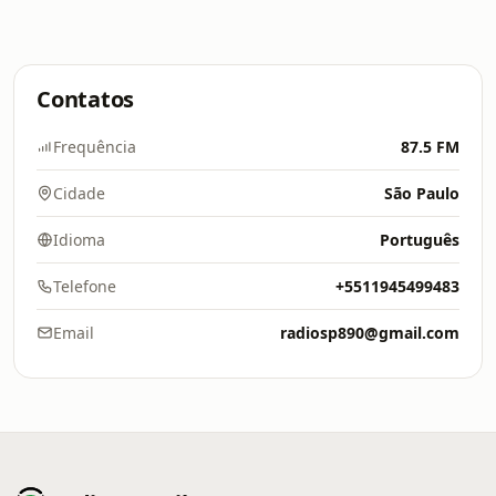
Contatos
Frequência
87.5 FM
Cidade
São Paulo
Idioma
Português
Telefone
+5511945499483
Email
radiosp890@gmail.com