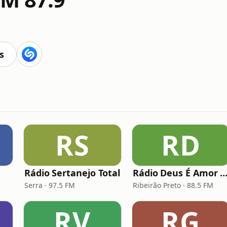
s
RS
RD
Rádio Sertanejo Total
Rádio Deus É Amor Ribeirão Pr
Serra · 97.5 FM
Ribeirão Preto · 88.5 FM
RV
RG