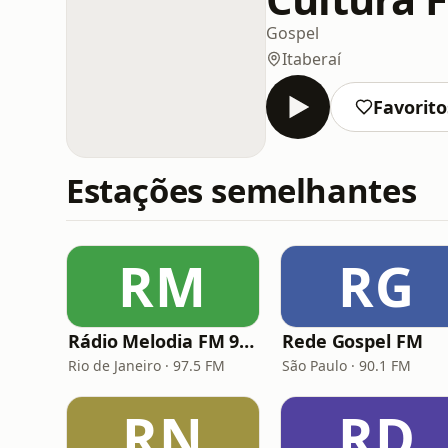
Gospel
Itaberaí
Favorito
Estações semelhantes
RM
RG
Rádio Melodia FM 97,5
Rede Gospel FM
Rio de Janeiro · 97.5 FM
São Paulo · 90.1 FM
RN
RD