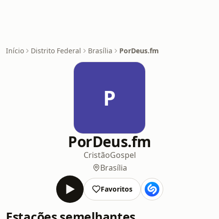
Início
Distrito Federal
Brasília
PorDeus.fm
P
PorDeus.fm
Cristão
Gospel
Brasília
Favoritos
Estações semelhantes