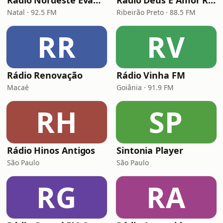
Rádio Nordeste Evangélica
Rádio Deus É Amor Ribeirão Preto
Natal · 92.5 FM
Ribeirão Preto · 88.5 FM
RR
RV
Rádio Renovação
Rádio Vinha FM
Macaé
Goiânia · 91.9 FM
RH
SP
Rádio Hinos Antigos
Sintonia Player
São Paulo
São Paulo
RG
RA