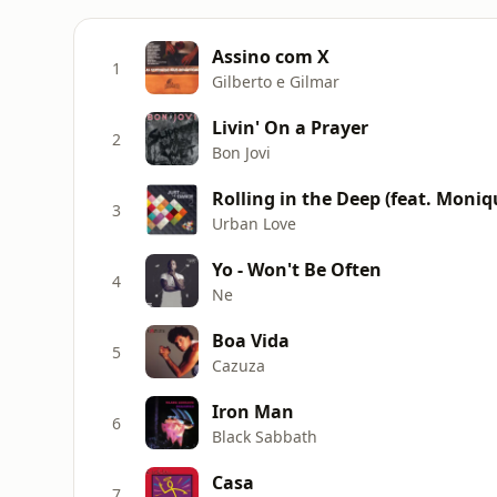
Assino com X
1
Gilberto e Gilmar
Livin' On a Prayer
2
Bon Jovi
Rolling in the Deep (feat. Moniq
3
Urban Love
Yo - Won't Be Often
4
Ne
Boa Vida
5
Cazuza
Iron Man
6
Black Sabbath
Casa
7