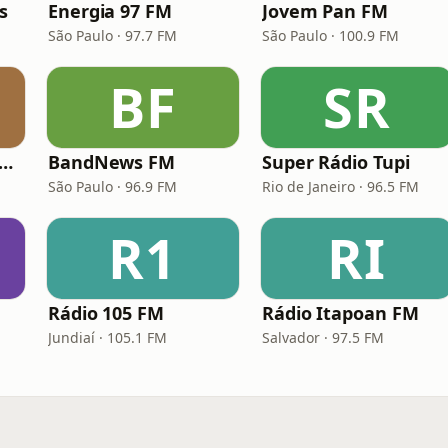
s
Energia 97 FM
Jovem Pan FM
São Paulo · 97.7 FM
São Paulo · 100.9 FM
BF
SR
dio Transamérica (TMC)
BandNews FM
Super Rádio Tupi
São Paulo · 96.9 FM
Rio de Janeiro · 96.5 FM
R1
RI
Rádio 105 FM
Rádio Itapoan FM
Jundiaí · 105.1 FM
Salvador · 97.5 FM