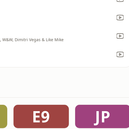
o, W&W, Dimitri Vegas & Like Mike
E9
JP