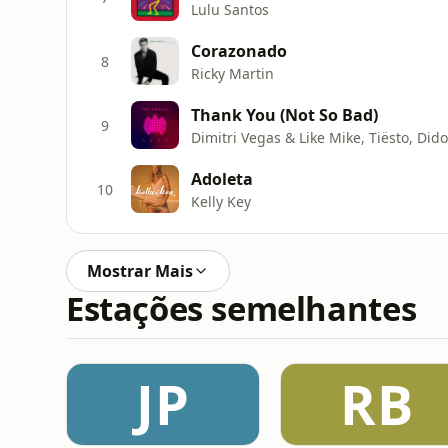
Lulu Santos
Corazonado
8
Ricky Martin
Thank You (Not So Bad)
9
Dimitri Vegas & Like Mike, Tiësto, Did
Adoleta
10
Kelly Key
Mostrar Mais
Estações semelhantes
JP
RB