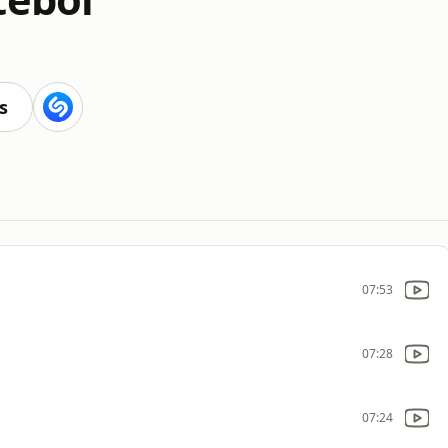
s
07:53
07:28
07:24