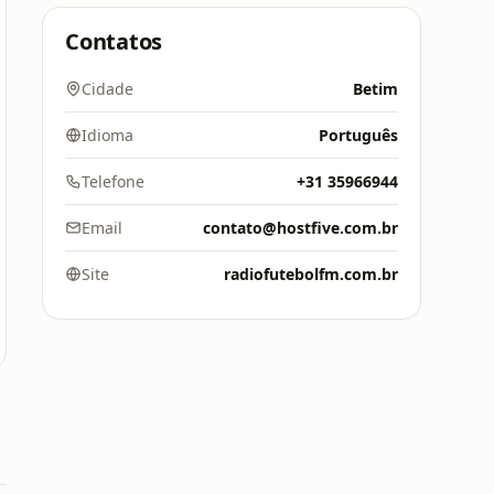
Contatos
Cidade
Betim
Idioma
Português
Telefone
+31 35966944
Email
contato@hostfive.com.br
Site
radiofutebolfm.com.br