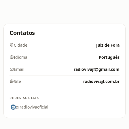
Contatos
Cidade
Juiz de Fora
Idioma
Português
Email
radiovivajf@gmail.com
Site
radiovivajf.com.br
REDES SOCIAIS
@radiovivaoficial