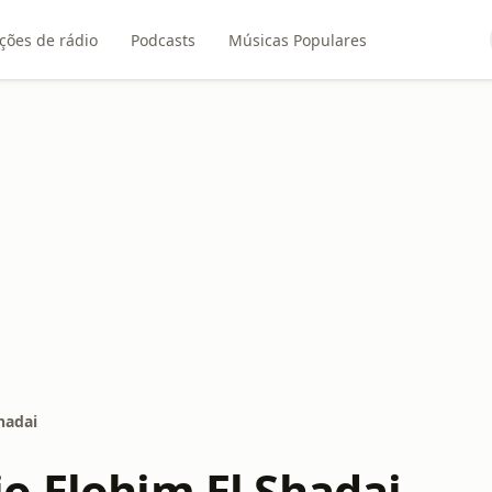
ções de rádio
Podcasts
Músicas Populares
hadai
o Elohim El Shadai