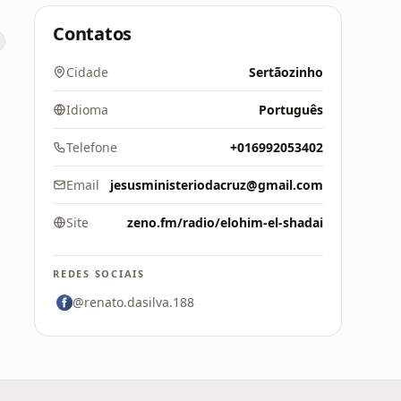
Contatos
Cidade
Sertãozinho
Idioma
Português
Telefone
+016992053402
Email
jesusministeriodacruz@gmail.com
Site
zeno.fm/radio/elohim-el-shadai
REDES SOCIAIS
@renato.dasilva.188