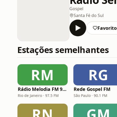
Gospel
Santa Fé do Sul
Favorito
Estações semelhantes
RM
RG
Rádio Melodia FM 97,5
Rede Gospel FM
Rio de Janeiro · 97.5 FM
São Paulo · 90.1 FM
RN
GM