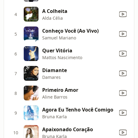
A Colheita
4
Alda Célia
Conheço Você (Ao Vivo)
5
Samuel Mariano
Quer Vitória
6
Mattos Nascimento
Diamante
7
Damares
Primeiro Amor
8
Aline Barros
Agora Eu Tenho Você Comigo
9
Bruna Karla
Apaixonado Coração
10
Bruna Karla