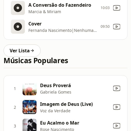
A Conversão do Fazendeiro
10:03
Marcia & Miriam
Cover
09:50
Fernanda Nascimento|Nenhuma condenação há
Ver Lista
Músicas Populares
Deus Proverá
1
Gabriela Gomes
Imagem de Deus (Live)
2
Voz da Verdade
Eu Acalmo o Mar
3
Rose Nascimento