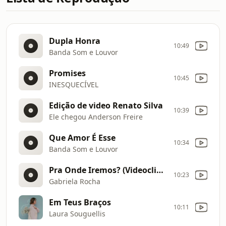
Dupla Honra
10:49
Banda Som e Louvor
Promises
10:45
INESQUECÍVEL
Edição de video Renato Silva
10:39
Ele chegou Anderson Freire
Que Amor É Esse
10:34
Banda Som e Louvor
Pra Onde Iremos? (Videoclipe)
10:23
Gabriela Rocha
Em Teus Braços
10:11
Laura Souguellis