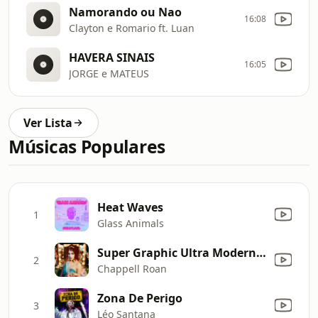
Namorando ou Nao
16:08
Clayton e Romario ft. Luan
HAVERA SINAIS
16:05
JORGE e MATEUS
Ver Lista
Músicas Populares
Heat Waves
1
Glass Animals
Super Graphic Ultra Modern Girl
2
Chappell Roan
Zona De Perigo
3
Léo Santana