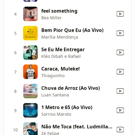
feel something
4
Bea Miller
Bem Pior Que Eu (Ao Vivo)
5
Marília Mendonça
Se Eu Me Entregar
6
Kléo Dibah e Rafael
Caraca, Muleke!
7
Thiaguinho
Chuva de Arroz (Ao Vivo)
8
Luan Santana
1 Metro e 65 (Ao Vivo)
9
Sorriso Maroto
Não Me Toca (feat. Ludmilla) [Versão Sertaneja]
10
Zé Felipe