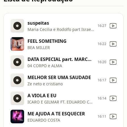
suspeitas
16:27
Maria Cecilia e Rodolfo part Israel e Rodolfo
FEEL SOMETHING
16:22
BEA MILLER
DATA ESPECIAL part. MARCOS e BELUTTI (PARC4)
16:20
04 CORPO e ALMA
MELHOR SER UMA SAUDADE
16:17
Ze neto e cristiano
A VIOLA E EU
16:14
ICARO E GILMAR FT. EDUARDO COSTA
ME AJUDA A TE ESQUECER
16:11
EDUARDO COSTA