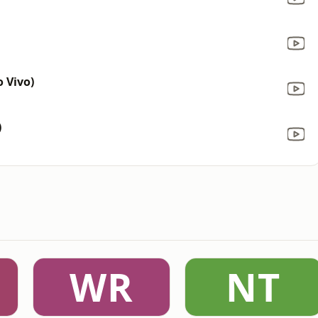
 Vivo)
)
WR
NT