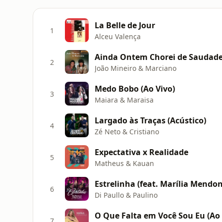
La Belle de Jour
1
Alceu Valença
Ainda Ontem Chorei de Saudad
2
João Mineiro & Marciano
Medo Bobo (Ao Vivo)
3
Maiara & Maraisa
Largado às Traças (Acústico)
4
Zé Neto & Cristiano
Expectativa x Realidade
5
Matheus & Kauan
Estrelinha (feat. Marília Mendon
6
Di Paullo & Paulino
O Que Falta em Você Sou Eu (Ao 
7