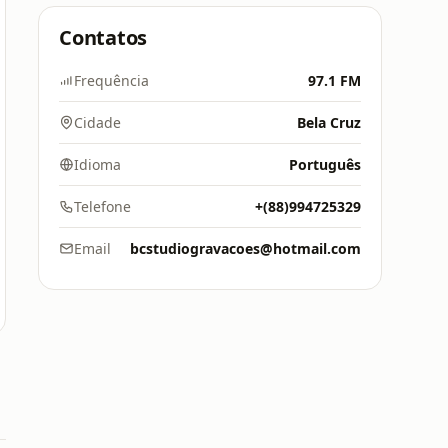
Contatos
Frequência
97.1 FM
Cidade
Bela Cruz
Idioma
Português
Telefone
+(88)994725329
Email
bcstudiogravacoes@hotmail.com