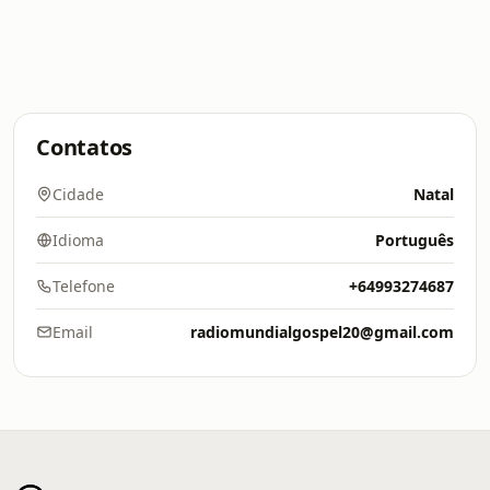
Contatos
Cidade
Natal
Idioma
Português
Telefone
+64993274687
Email
radiomundialgospel20@gmail.com