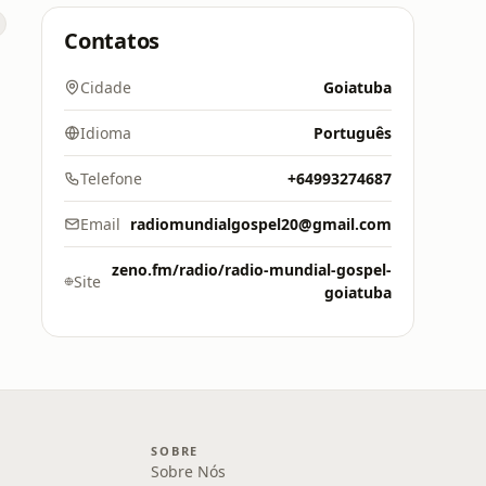
Contatos
Cidade
Goiatuba
Idioma
Português
Telefone
+64993274687
Email
radiomundialgospel20@gmail.com
zeno.fm/radio/radio-mundial-gospel-
Site
goiatuba
SOBRE
Sobre Nós