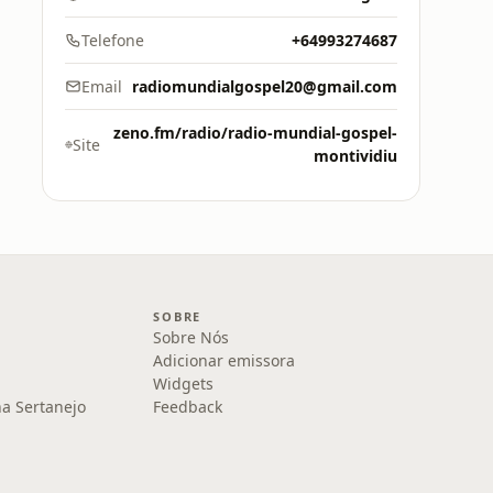
Telefone
+64993274687
Email
radiomundialgospel20@gmail.com
zeno.fm/radio/radio-mundial-gospel-
Site
montividiu
SOBRE
Sobre Nós
Adicionar emissora
Widgets
na Sertanejo
Feedback