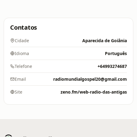
Contatos
Cidade
Aparecida de Goiânia
Idioma
Português
Telefone
+64993274687
Email
radiomundialgospel20@gmail.com
Site
zeno.fm/web-radio-das-antigas