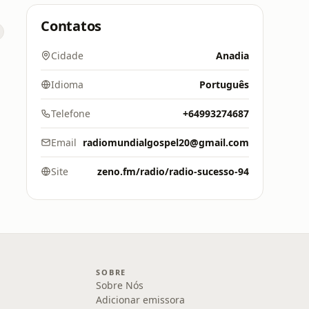
Contatos
Cidade
Anadia
Idioma
Português
Telefone
+64993274687
Email
radiomundialgospel20@gmail.com
Site
zeno.fm/radio/radio-sucesso-94
SOBRE
Sobre Nós
Adicionar emissora