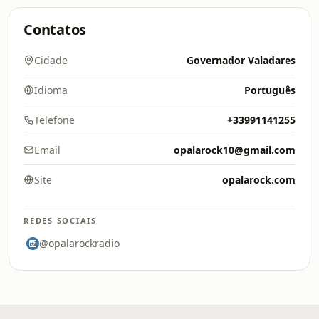
Contatos
Cidade
Governador Valadares
Idioma
Português
Telefone
+33991141255
Email
opalarock10@gmail.com
Site
opalarock.com
REDES SOCIAIS
@opalarockradio